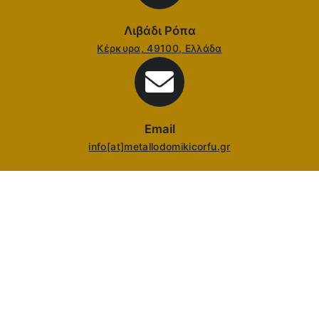
Λιβάδι Ρόπα
Κέρκυρα, 49100, Ελλάδα
Email
info[at]metallodomikicorfu.gr