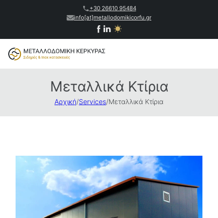
+30 26610 95484
info[at]metallodomikicorfu.gr
Μεταλλικά Κτίρια
Αρχική
/
Services
/
Μεταλλικά Κτίρια